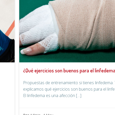
¿Qué ejercicios son buenos para el linfedem
Propuestas de entrenamiento si tienes linfedema.
explicamos qué ejercicios son buenos para el linf
El linfedema es una afección […]