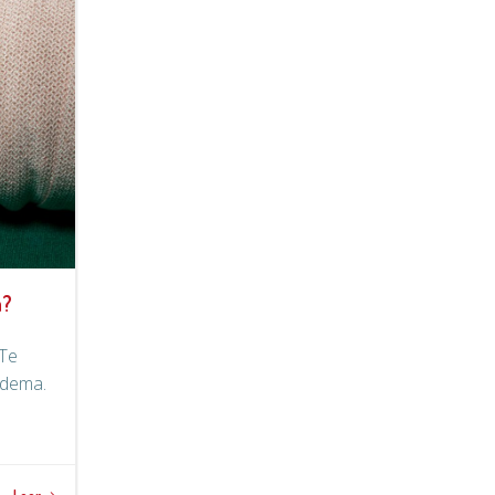
a?
 Te
edema.