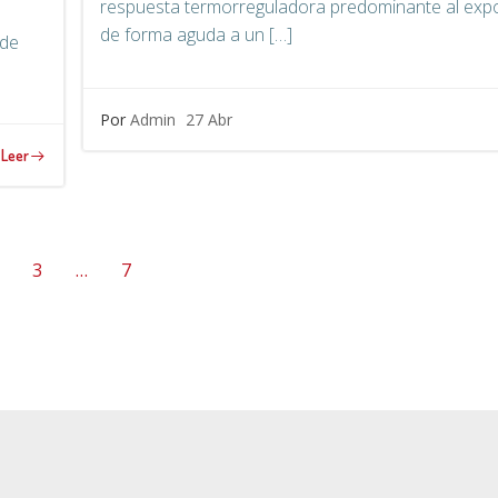
respuesta termorreguladora predominante al exp
de forma aguda a un […]
 de
Por
Admin
27 Abr
Leer
a
ágina
Página
Página
3
…
7