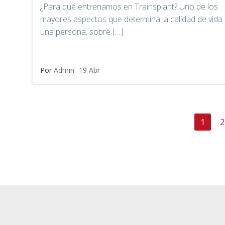
¿Para qué entrenamos en Trainsplant? Uno de los
mayores aspectos que determina la calidad de vida
una persona, sobre […]
Por
Admin
19 Abr
Navegación
Págin
P
1
2
por
las
entradas