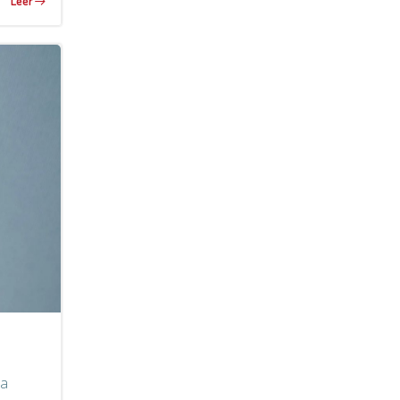
Leer
la