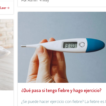
Por
Admin
4 May
Leer
¿Qué pasa si tengo fiebre y hago ejercicio?
¿Se puede hacer ejercicio con fiebre? La fiebre es 