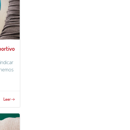
portivo
indicar
enemos
Leer