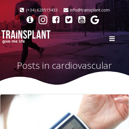
Saltar
al
(+34) 628515433
info@trainsplant.com
contenido
Posts in cardiovascular