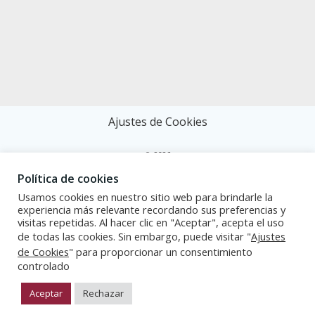
Ajustes de Cookies
©
2026
Política de cookies
TRAÏNSPLANT
Todos los derechos reservados.
Usamos cookies en nuestro sitio web para brindarle la
experiencia más relevante recordando sus preferencias y
Aviso legal
visitas repetidas. Al hacer clic en "Aceptar", acepta el uso
de todas las cookies. Sin embargo, puede visitar "
Ajustes
Política de privacidad
de Cookies
" para proporcionar un consentimiento
controlado
Política de cookies
Aceptar
Rechazar