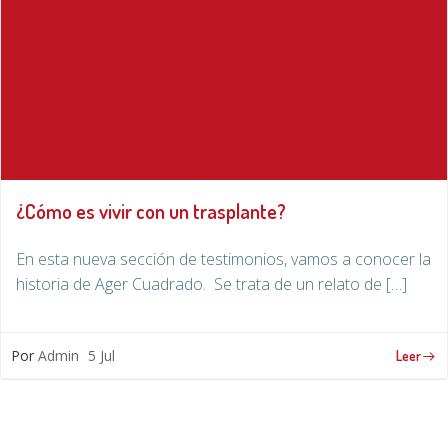
¿Cómo es vivir con un trasplante?
En esta nueva sección de testimonios, vamos a conocer la
historia de Ager Cuadrado. Se trata de un relato de […]
Por
Admin
5 Jul
Leer