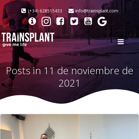
Saltar
al
(+34) 628515433
info@trainsplant.com
contenido
Posts in 11 de noviembre de
2021